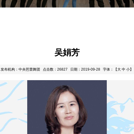
吴娟芳
发布机构：中央芭蕾舞团
点击数：26827
日期：2019-09-28
字体：【
大
中
小
】