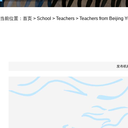
Yucai School
当前位置：
首页
>
School
>
Teachers
>
Teachers from Beijing 
发布机