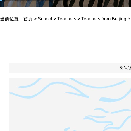
Yucai School
当前位置：
首页
>
School
>
Teachers
>
Teachers from Beijing 
发布机