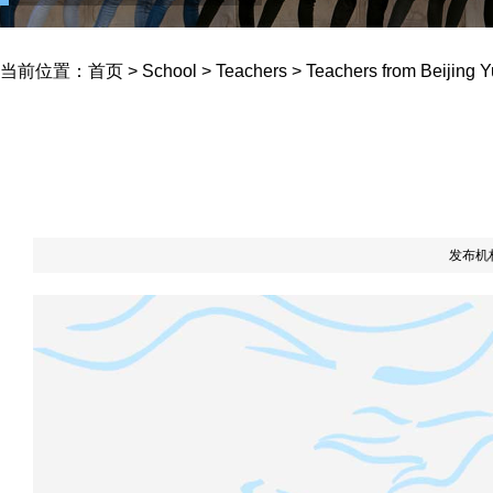
Yucai School
当前位置：
首页
>
School
>
Teachers
>
Teachers from Beijing 
发布机