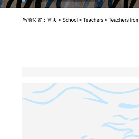
Yucai School
当前位置：
首页
>
School
>
Teachers
>
Teachers from