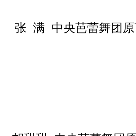
张 满 中央芭蕾舞团