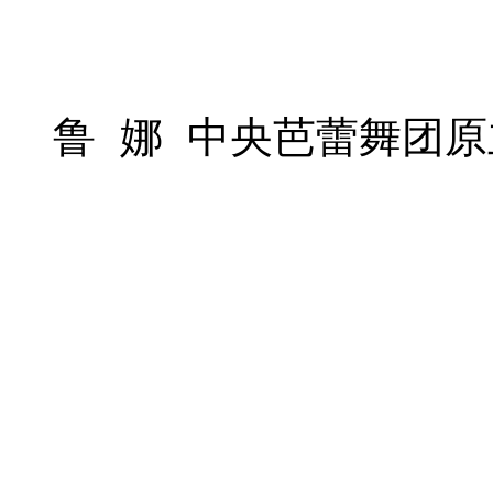
鲁 娜 中央芭蕾舞团