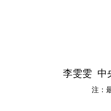
李雯雯 中
注：