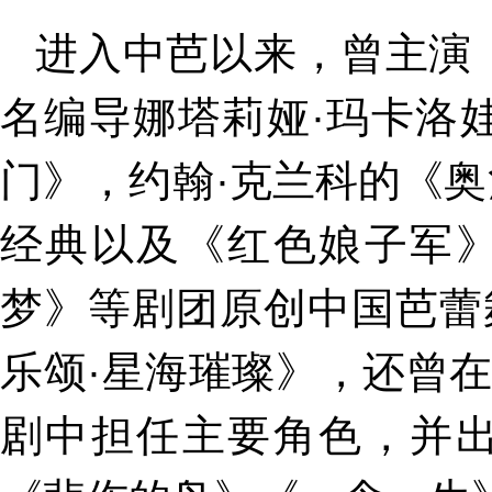
进入中芭以来，曾主演
名编导娜塔莉娅·玛卡洛
门》，约翰·克兰科的《
经典以及《红色娘子军
梦》等剧团原创中国芭蕾
乐颂·星海璀璨》，还曾
剧中担任主要角色，并