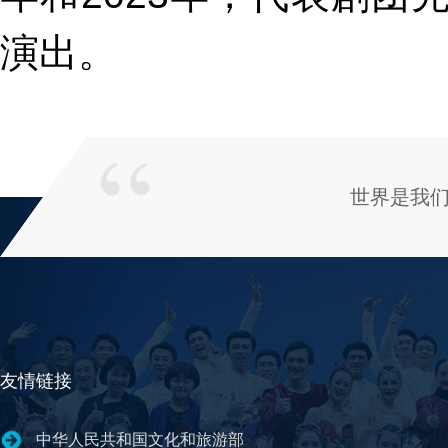
演出。
世界是我
友情链接
中华人民共和国文化和旅游部