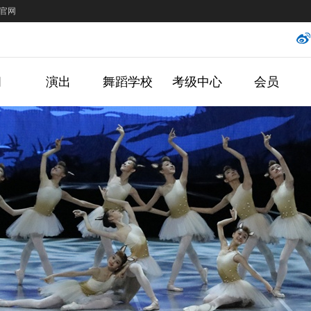
官网
闻
演出
舞蹈学校
考级中心
会员