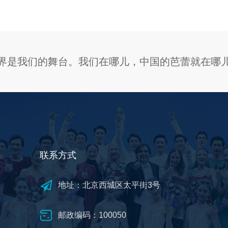
界是我们的舞台。我们在哪儿，中国的芭蕾就在哪
联系方式
地址：北京西城区太平街3号
邮政编码：100050