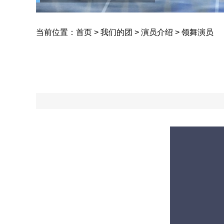
当前位置：
首页
>
我们的团
>
演员介绍
>
领舞演员