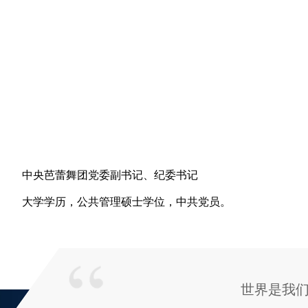
中央芭蕾舞团党委副书记、纪委书记
大学学历，公共管理硕士学位，中共党员。
世界是我