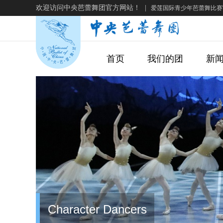
欢迎访问中央芭蕾舞团官方网站！
|
爱莲国际青少年芭蕾舞比赛
首页
我们的团
新
Character Dancers