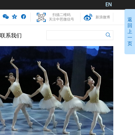
扫描二维码
新浪微博
返
关注中芭微信号
回
上
联系我们
一
页