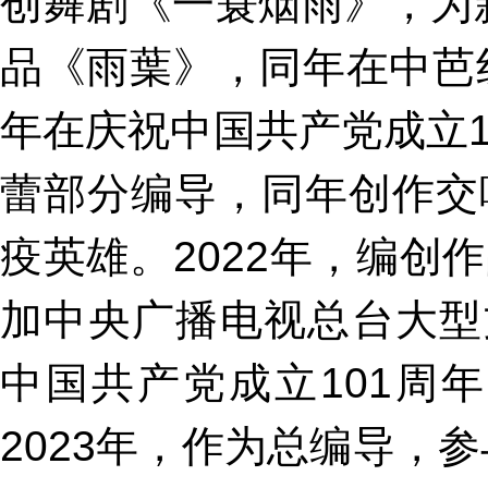
创舞剧《一蓑烟雨》，为新
品《雨葉》，同年在中芭
年在庆祝中国共产党成立
蕾部分编导，同年创作交
疫英雄。2022年，编
加中央广播电视总台大型
中国共产党成立101周
2023年，作为总编导，