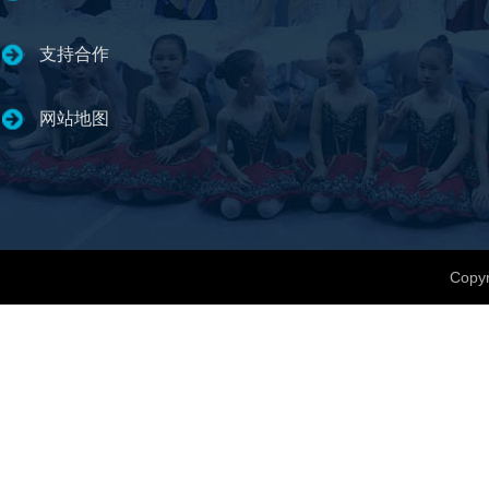
支持合作
网站地图
Copyr