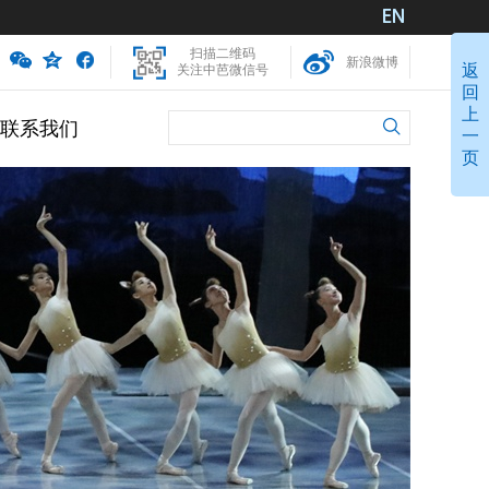
扫描二维码
新浪微博
返
关注中芭微信号
回
上
联系我们
一
页