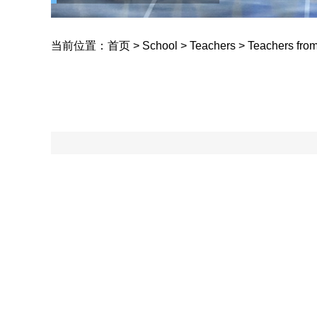
Yucai School
当前位置：
首页
>
School
>
Teachers
>
Teachers from