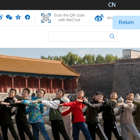
Scan the QR code
sina
with WeChat
Return