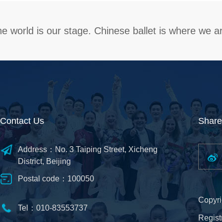
e world is our stage. Chinese ballet is where we a
Contact Us
Share
Address：No. 3 Taiping Street, Xicheng
District, Beijing
Postal code：100050
Copyri
Tel：010-83553737
Regis