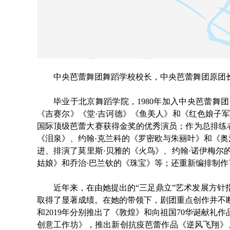
中央芭蕾舞团舞蹈学校校长，中央芭蕾舞团原团
毕业于北京舞蹈学院，1980年加入中央芭蕾舞
《吉赛尔》《堂·吉诃德》《鱼美人》和《红色娘子军
国际顶级芭蕾大赛获得金奖的优秀演员；作为总排练
《泪泉》、约翰·克兰科的《罗密欧与朱丽叶》和《奥
进、排演了莫里斯·贝雅的《火鸟》、约翰·诺伊梅尔
姑娘》和乔治·巴兰钦的《珠宝》等；还重新编排制作
近年来，在由她提出的“三足鼎立”艺术发展方
取得了显著成绩。在她的带领下，剧团重点创作并不断
和2019年分别推出了《敦煌》和向祖国70华诞献礼
创意工作坊》，推出新创抗疫芭蕾作品《逆风飞翔》、“