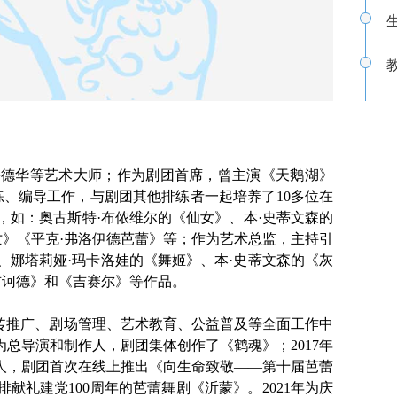
·海德华等艺术大师；作为剧团首席，曾主演《天鹅湖》
练、编导工作，与剧团其他排练者一起培养了10多位在
如：奥古斯特·布侬维尔的《仙女》、本·史蒂文森的
亡》《平克·弗洛伊德芭蕾》等；作为艺术总监，主持引
、娜塔莉娅·玛卡洛娃的《舞姬》、本·史蒂文森的《灰
吉诃德》和《吉赛尔》等作品。
传推广、剧场管理、艺术教育、公益普及等全面工作中
总导演和制作人，剧团集体创作了《鹤魂》；2017年
制作人，剧团首次在线上推出《向生命致敬——第十届芭蕾
献礼建党100周年的芭蕾舞剧《沂蒙》。2021年为庆