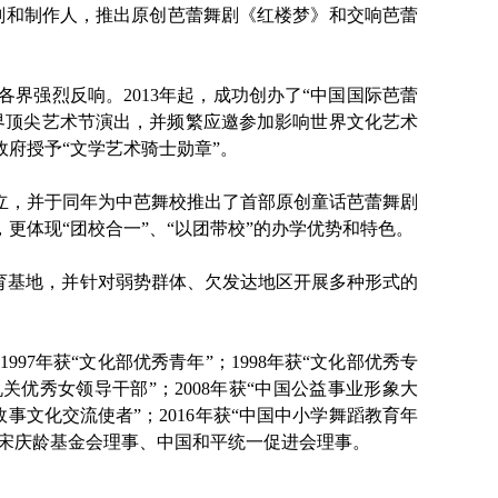
策划和制作人，推出原创芭蕾舞剧《红楼梦》和交响芭蕾
界强烈反响。2013年起，成功创办了“中国国际芭蕾
界顶尖艺术节演出，并频繁应邀参加影响世界文化艺术
政府授予“文学艺术骑士勋章”。
成立，并于同年为中芭舞校推出了首部原创童话芭蕾舞剧
更体现“团校合一”、“以团带校”的办学优势和特色。
育基地，并针对弱势群体、欠发达地区开展多种形式的
7年获“文化部优秀青年”；1998年获“文化部优秀专
机关优秀女领导干部”；2008年获“中国公益事业形象大
国故事文化交流使者”；2016年获“中国中小学舞蹈教育年
国宋庆龄基金会理事、中国和平统一促进会理事。