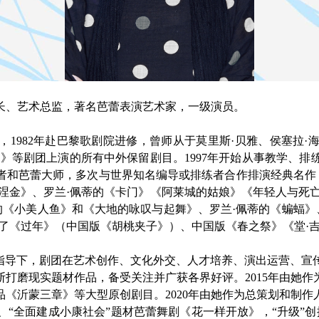
长、艺术总监，著名芭蕾表演艺术家，一级演员。
团，1982年赴巴黎歌剧院进修，曾师从于莫里斯·贝雅、侯塞拉
》等剧团上演的所有中外保留剧目。1997年开始从事教学、排
者和芭蕾大师，多次与世界知名编导或排练者合作排演经典名作，
涅金》、罗兰·佩蒂的《卡门》《阿莱城的姑娘》《年轻人与死
的《小美人鱼》和《大地的咏叹与起舞》、罗兰·佩蒂的《蝙蝠》
了《过年》（中国版《胡桃夹子》）、中国版《春之祭》《堂·
针指导下，剧团在艺术创作、文化外交、人才培养、演出运营、宣
打磨现实题材作品，备受关注并广获各界好评。2015年由她作为
作品《沂蒙三章》等大型原创剧目。2020年由她作为总策划和
全面建成小康社会”题材芭蕾舞剧《花一样开放》，“升级”创排