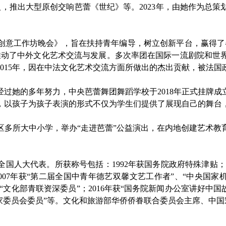
人，推出大型原创交响芭蕾《世纪》等。2023年，由她作为总
蕾创意工作坊晚会》，旨在扶持青年编导，树立创新平台，赢得了各
推动了中外文化艺术交流与发展。多次率团在国际一流剧院和世
015年，因在中法文化艺术交流方面所做出的杰出贡献，被法国
过她的多年努力，中央芭蕾舞团舞蹈学校于2018年正式挂牌
》，以孩子为孩子表演的形式不仅为学生们提供了展现自己的舞台，
区多所大中小学，举办“走进芭蕾”公益演出，在内地创建艺术教
人大代表。所获称号包括：1992年获国务院政府特殊津贴；199
2007年获“第二届全国中青年德艺双馨文艺工作者”、“中央国家
年获“文化部青联资深委员”；2016年获“国务院新闻办公室讲好中
届专家委员会委员”等。文化和旅游部华侨侨眷联合委员会主席、中