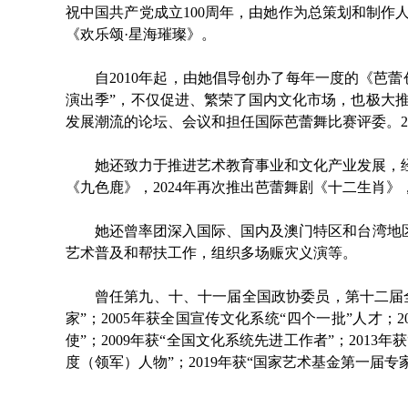
祝中国共产党成立100周年，由她作为总策划和制作
《欢乐颂·星海璀璨》。
自2010年起，由她倡导创办了每年一度的《芭
演出季”，不仅促进、繁荣了国内文化市场，也极大
发展潮流的论坛、会议和担任国际芭蕾舞比赛评委。2
她还致力于推进艺术教育事业和文化产业发展，经
《九色鹿》，2024年再次推出芭蕾舞剧《十二生肖
她还曾率团深入国际、国内及澳门特区和台湾地
艺术普及和帮扶工作，组织多场赈灾义演等。
曾任第九、十、十一届全国政协委员，第十二届全国
家”；2005年获全国宣传文化系统“四个一批”人才；
使”；2009年获“全国文化系统先进工作者”；2013
度（领军）人物”；2019年获“国家艺术基金第一