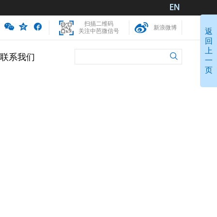
扫描二维码
新浪微博
返
关注中芭微信号
回
上
联系我们
一
页