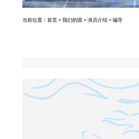
当前位置：
首页
>
我们的团
>
演员介绍
>
编导