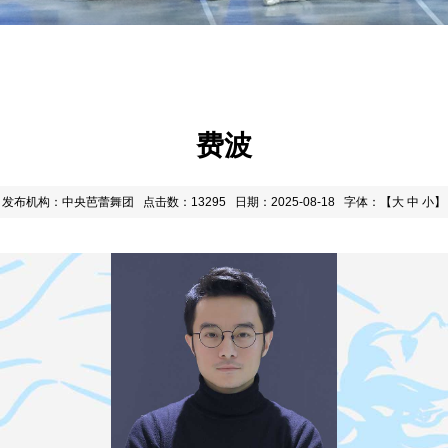
费波
发布机构：中央芭蕾舞团
点击数：13295
日期：2025-08-18
字体：【
大
中
小
】