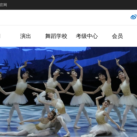
官网
闻
演出
舞蹈学校
考级中心
会员