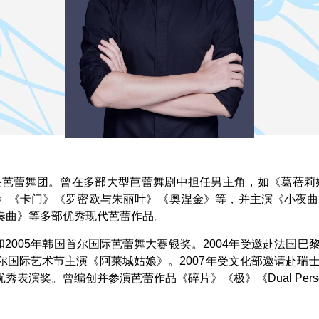
。
中央芭蕾舞团。曾在多部大型芭蕾舞剧中担任男主角，如《葛蓓莉
》《卡门》《罗密欧与朱丽叶》《奥涅金》等，并主演《小夜曲
奏曲》等多部优秀现代芭蕾作品。
和2005年韩国首尔国际芭蕾舞大赛银奖。2004年受邀赴法国巴
国际艺术节主演《阿莱城姑娘》。2007年受文化部邀请赴瑞士
奖。曾编创并参演芭蕾作品《碎片》《极》《Dual Personal