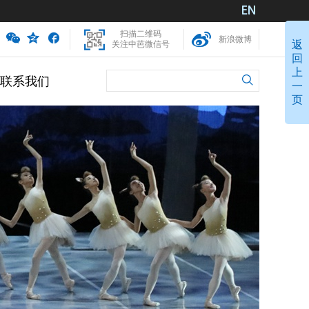
扫描二维码
新浪微博
返
关注中芭微信号
回
上
联系我们
一
页