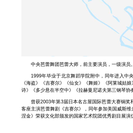
中央芭蕾舞团芭蕾大师，前主要演员，一级演员
1999年毕业于北京舞蹈学院附中，同年进入
《海盗》《吉赛尔》《仙女》《舞姬》《阿莱城姑娘
诗》《多少悬在半空中》《拉赫曼尼诺夫第三钢琴协
曾获2003年第3届日本名古屋国际芭蕾大赛铜奖
客座主演芭蕾舞剧《吉赛尔》，同年参加美国威斯维尔
涅金》荣获文化部颁发的国家艺术院团优秀剧目展演优秀表演