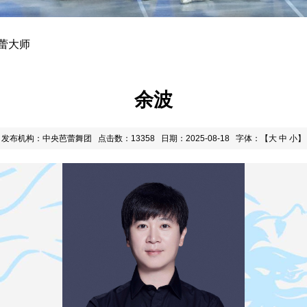
蕾大师
余波
发布机构：中央芭蕾舞团
点击数：13358
日期：2025-08-18
字体：【
大
中
小
】