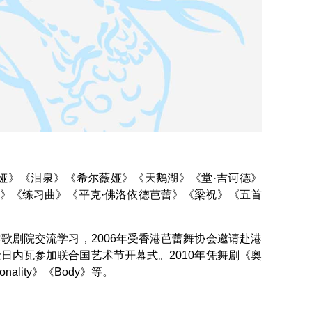
娅》《泪泉》《希尔薇娅》《天鹅湖》《堂·吉诃德》
》《练习曲》《平克·佛洛依德芭蕾》《梁祝》《五首
黎歌剧院交流学习，2006年受香港芭蕾舞协会邀请赴港
日内瓦参加联合国艺术节开幕式。2010年凭舞剧《奥
ity》《Body》等。